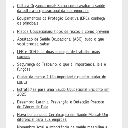
Cultura Organizacional: Saiba como avaliar a saúde
da cultura organizacional da sua empresa
Equipamentos de Proteção Coletiva (EPC): conheça
os principais
Riscos Ocupacionais: tipos de riscos e como prevenir
Atestado de Saúde Ocupacional (ASO): tudo o que
você precisa saber
LER e DORT: as duas doenças de trabalho mais
comuns
Segurança do Trabalho: o que é, importância, leis e
funções
Cuidar da mente é tão importante quanto cuidar do
corpo
Estratégias para uma Saúde Ocupacional Eficiente em
2025
Dezembro Laranja: Prevenção e Detecção Precoce
do Câncer de Pele
Nova Lei concede Certificação em Saúde Mental: Um
diferencial para sua empresa
Novembro Azul: a importância da saúde masculina e