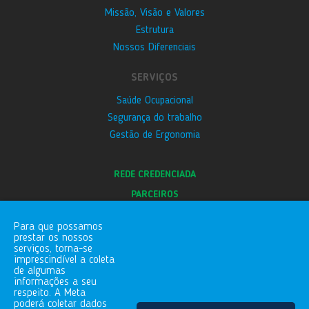
Missão, Visão e Valores
Estrutura
Nossos Diferenciais
SERVIÇOS
Saúde Ocupacional
Segurança do trabalho
Gestão de Ergonomia
REDE CREDENCIADA
PARCEIROS
E-SOCIAL
Para que possamos
BLOG
prestar os nossos
serviços, torna-se
CANAL DE DENÚNCIAS
imprescindível a coleta
de algumas
informações a seu
respeito. A Meta
FALE COM A GENTE
poderá coletar dados