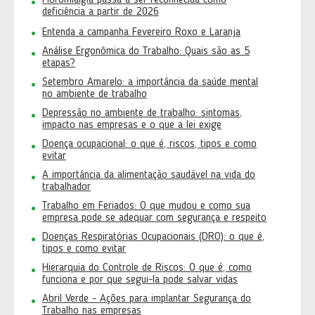
Fibromialgia passa a ser reconhecida como
deficiência a partir de 2026
Entenda a campanha Fevereiro Roxo e Laranja
Análise Ergonômica do Trabalho: Quais são as 5
etapas?
Setembro Amarelo: a importância da saúde mental
no ambiente de trabalho
Depressão no ambiente de trabalho: sintomas,
impacto nas empresas e o que a lei exige
Doença ocupacional: o que é, riscos, tipos e como
evitar
A importância da alimentação saudável na vida do
trabalhador
Trabalho em Feriados: O que mudou e como sua
empresa pode se adequar com segurança e respeito
Doenças Respiratórias Ocupacionais (DRO): o que é,
tipos e como evitar
Hierarquia do Controle de Riscos: O que é, como
funciona e por que segui-la pode salvar vidas
Abril Verde - Ações para implantar Segurança do
Trabalho nas empresas