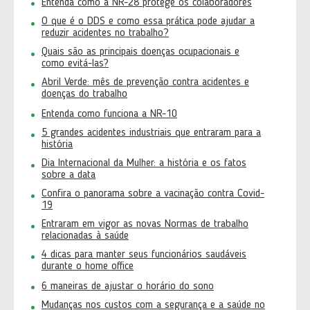
Entenda como a NR-28 protege os colaboradores
O que é o DDS e como essa prática pode ajudar a
reduzir acidentes no trabalho?
Quais são as principais doenças ocupacionais e
como evitá-las?
Abril Verde: mês de prevenção contra acidentes e
doenças do trabalho
Entenda como funciona a NR-10
5 grandes acidentes industriais que entraram para a
história
Dia Internacional da Mulher: a história e os fatos
sobre a data
Confira o panorama sobre a vacinação contra Covid-
19
Entraram em vigor as novas Normas de trabalho
relacionadas à saúde
4 dicas para manter seus funcionários saudáveis
durante o home office
6 maneiras de ajustar o horário do sono
Mudanças nos custos com a segurança e a saúde no