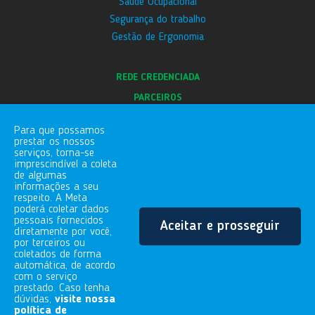
Saúde Ocupacional
Segurança do trabalho
Gestão de Ergonomia
REDE CREDENCIADA
PARCEIROS
E-SOCIAL
Para que possamos
BLOG
prestar os nossos
serviços, torna-se
CANAL DE DENÚNCIAS
imprescindível a coleta
de algumas
informações a seu
respeito. A Meta
FALE COM A GENTE
poderá coletar dados
pessoais fornecidos
Aceitar e prosseguir
Rua Gaspar Conqueiro, 255
diretamente por você,
Vila Vitória | Mogi das Cruzes/SP
por terceiros ou
coletados de forma
08730-480
automática, de acordo
11.4729.5505
com o serviço
prestado. Caso tenha
dúvidas,
visite nossa
política de
Todos os Direitos Reservados - 2020