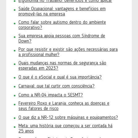
Ergonomia no Trabalho: benefícios e como aplicar
Saúde Ocupacional: vantagens e benefícios em
promovê-las na empresa
Como falar sobre autismo dentro do ambiente
corporativo?
Sua empresa apoia pessoas com Síndrome de
Down?
Por que resistir e existir são ações necessárias para
a profissional mulher?
Quais mudanças nas normas de segurança são
esperadas em 2023?
O que é o eSocial e qual é sua importância?
Carnaval: que tal curtir com consciência?
Como a NR-04 impacta o SESMT?
Fevereiro Roxo e Laranja: conheça as doenças e
seus fatores de risco
O que diz a NR-12 sobre máquinas e equipamentos?
Meta: uma história que começou a ser contada há
25 anos