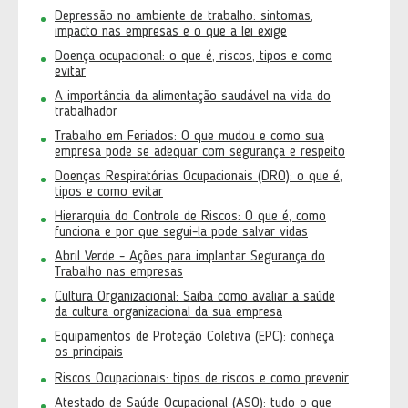
Depressão no ambiente de trabalho: sintomas,
impacto nas empresas e o que a lei exige
Doença ocupacional: o que é, riscos, tipos e como
evitar
A importância da alimentação saudável na vida do
trabalhador
Trabalho em Feriados: O que mudou e como sua
empresa pode se adequar com segurança e respeito
Doenças Respiratórias Ocupacionais (DRO): o que é,
tipos e como evitar
Hierarquia do Controle de Riscos: O que é, como
funciona e por que segui-la pode salvar vidas
Abril Verde - Ações para implantar Segurança do
Trabalho nas empresas
Cultura Organizacional: Saiba como avaliar a saúde
da cultura organizacional da sua empresa
Equipamentos de Proteção Coletiva (EPC): conheça
os principais
Riscos Ocupacionais: tipos de riscos e como prevenir
Atestado de Saúde Ocupacional (ASO): tudo o que