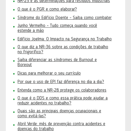
NR-25 e as determinações para resíduos industriais
O que é o PGR e como elaborar?
Síndrome do Edifício Doente - Saiba como combater
Junho Vermelho - Tudo começa quando você
estende a mão
Edifício Joelma: O Impacto na Segurança no Trabalho
O que diz a NR-36 sobre as condições de trabalho
no frigorífico?
Saiba diferenciar as síndromes de Burnout e
Boreout
Dicas para melhorar o seu currículo
Por que o uso de EPI faz diferença no dia a dia?
Entenda como a NR-28 protege os colaboradores
O que é o DDS e como essa prática pode ajudar a
reduzir acidentes no trabalho?
Quais são as principais doenças ocupacionais e
como evitá-las?
Abril Verde: mês de prevenção contra acidentes e
doenças do trabalho