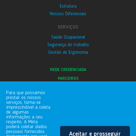
Estrutura
Nossos Diferenciais
SERVIÇOS
Saúde Ocupacional
Segurança do trabalho
Gestão de Ergonomia
REDE CREDENCIADA
PARCEIROS
E-SOCIAL
Para que possamos
BLOG
prestar os nossos
serviços, torna-se
CANAL DE DENÚNCIAS
imprescindível a coleta
de algumas
informações a seu
respeito. A Meta
FALE COM A GENTE
poderá coletar dados
pessoais fornecidos
Aceitar e prosseguir
Rua Gaspar Conqueiro, 255