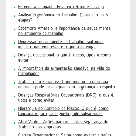
Entenda a campanha Fevereiro Roxo e Laranja
Análise Ergonômica do Trabalho: Quais são as 5
etapas?
Setembro Amarelo: a importância da saúde mental
no ambiente de trabalho
Depressão no ambiente de trabalho: sintomas,
impacto nas empresas e o que a lei exige
Doença ocupacional: o que é, riscos, tipos e como
evitar
A importância da alimentação saudável na vida do
trabalhador
Trabalho em Feriados: O que mudou e como sua
empresa pode se adequar com segurança e respeito
Doenças Respiratórias Ocupacionais (DRO): o que é,
tipos e como evitar
Hierarquia do Controle de Riscos: O que é, como
funciona e por que segui-la pode salvar vidas
Abril Verde - Ações para implantar Segurança do
Trabalho nas empresas
Cultura Organizacional: Saiba como avaliar a saúde