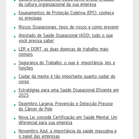
da cultura organizacional da sua empresa
Equipamentos de Proteção Coletiva (EPC): conheça
os principais
Riscos Ocupacionais: tipos de riscos e como prevenir
Atestado de Saúde Ocupacional (ASO): tudo o que
você precisa saber
LER e DORT: as duas doenças de trabalho mais
comuns
Segurança do Trabalho: o que é, importância, leis e
funções
Cuidar da mente é tão importante quanto cuidar do
corpo
Estratégias para uma Saúde Ocupacional Eficiente em
2025
Dezembro Laranja: Prevenção e Detecção Precoce
do Câncer de Pele
Nova Lei concede Certificação em Saúde Mental: Um
diferencial para sua empresa
Novembro Azul: a importância da saúde masculina e
o papel das empresas