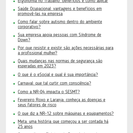
Ergonomia no Trabalho: benefícios e como aplicar
Saúde Ocupacional: vantagens e benefícios em
promovê-las na empresa
Como falar sobre autismo dentro do ambiente
corporativo?
Sua empresa apoia pessoas com Síndrome de
Down?
Por que resistir e existir são ações necessárias para
a profissional mulher?
Quais mudanças nas normas de segurança são
esperadas em 2023?
O que é o eSocial e qual é sua importância?
Carnaval: que tal curtir com consciência?
Como a NR-04 impacta o SESMT?
Fevereiro Roxo e Laranja: conheça as doenças e
seus fatores de risco
O que diz a NR-12 sobre máquinas e equipamentos?
Meta: uma história que começou a ser contada há
25 anos