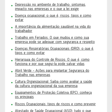
Depressão no ambiente de trabalho: sintomas,
impacto nas empresas e o que a lei exige
Doença ocupacional: o que é, riscos, tipos e como
evitar
A importância da alimentação saudável na vida do
trabalhador
Trabalho em Feriados: O que mudou e como sua
empresa pode se adequar com segurança e respeito
Doenças Respiratórias Ocupacionais (DRO): o que é,
tipos e como evitar
Hierarquia do Controle de Riscos: O que é, como
funciona e por que segui-la pode salvar vidas
Abril Verde - Ações para implantar Segurança do
Trabalho nas empresas
Cultura Organizacional: Saiba como avaliar a saúde
da cultura organizacional da sua empresa
Equipamentos de Proteção Coletiva (EPC): conheça
os principais
Riscos Ocupacionais: tipos de riscos e como prevenir
Atestado de Saúde Ocupacional (ASO): tudo o que