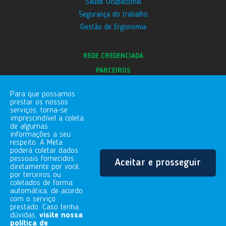
Saúde Ocupacional
Segurança do trabalho
Gestão de Ergonomia
REDE CREDENCIADA
PARCEIROS
E-SOCIAL
Para que possamos
BLOG
prestar os nossos
serviços, torna-se
CANAL DE DENÚNCIAS
imprescindível a coleta
de algumas
informações a seu
respeito. A Meta
FALE COM A GENTE
poderá coletar dados
pessoais fornecidos
Aceitar e prosseguir
Rua Gaspar Conqueiro, 255
diretamente por você,
Vila Vitória | Mogi das Cruzes/SP
por terceiros ou
coletados de forma
08730-480
automática, de acordo
11.4729.5505
com o serviço
prestado. Caso tenha
dúvidas,
visite nossa
política de
Todos os Direitos Reservados - 2020