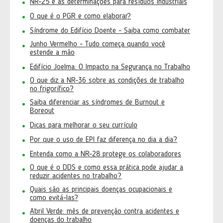
NR-25 e as determinações para resíduos industriais
O que é o PGR e como elaborar?
Síndrome do Edifício Doente - Saiba como combater
Junho Vermelho - Tudo começa quando você
estende a mão
Edifício Joelma: O Impacto na Segurança no Trabalho
O que diz a NR-36 sobre as condições de trabalho
no frigorífico?
Saiba diferenciar as síndromes de Burnout e
Boreout
Dicas para melhorar o seu currículo
Por que o uso de EPI faz diferença no dia a dia?
Entenda como a NR-28 protege os colaboradores
O que é o DDS e como essa prática pode ajudar a
reduzir acidentes no trabalho?
Quais são as principais doenças ocupacionais e
como evitá-las?
Abril Verde: mês de prevenção contra acidentes e
doenças do trabalho