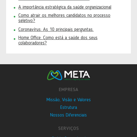
A importância estratégica da saúde organizacional
Como atrair os melhores candidatos no processo
seletivo?
Coronavírus: As 10 principais perguntas.
Home Office: Como está a saúde dos seus
colaboradores?
EMPRESA
Missão, Visão e Valores
Estrutura
Nossos Diferenciais
SERVIÇOS