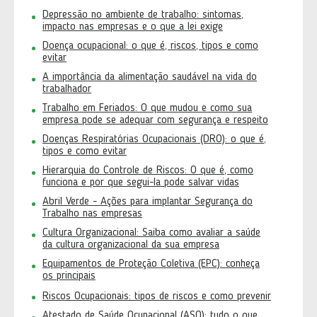
Depressão no ambiente de trabalho: sintomas,
impacto nas empresas e o que a lei exige
Doença ocupacional: o que é, riscos, tipos e como
evitar
A importância da alimentação saudável na vida do
trabalhador
Trabalho em Feriados: O que mudou e como sua
empresa pode se adequar com segurança e respeito
Doenças Respiratórias Ocupacionais (DRO): o que é,
tipos e como evitar
Hierarquia do Controle de Riscos: O que é, como
funciona e por que segui-la pode salvar vidas
Abril Verde - Ações para implantar Segurança do
Trabalho nas empresas
Cultura Organizacional: Saiba como avaliar a saúde
da cultura organizacional da sua empresa
Equipamentos de Proteção Coletiva (EPC): conheça
os principais
Riscos Ocupacionais: tipos de riscos e como prevenir
Atestado de Saúde Ocupacional (ASO): tudo o que