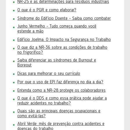
NR-25 e as determinações para resíduos industriais
O que é o PGR e como elaborar?
Síndrome do Edifício Doente - Saiba como combater
Junho Vermelho - Tudo começa quando você
estende a mão
Edifício Joelma: O Impacto na Segurança no Trabalho
O que diz a NR-36 sobre as condições de trabalho
no frigorífico?
Saiba diferenciar as síndromes de Burnout e
Boreout
Dicas para melhorar o seu currículo
Por que o uso de EPI faz diferença no dia a dia?
Entenda como a NR-28 protege os colaboradores
O que é o DDS e como essa prática pode ajudar a
reduzir acidentes no trabalho?
Quais são as principais doenças ocupacionais e
como evitá-las?
Abril Verde: mês de prevenção contra acidentes e
doenças do trabalho