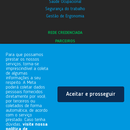
Saúde Ocupacional
Segurança do trabalho
Gestão de Ergonomia
REDE CREDENCIADA
PARCEIROS
E-SOCIAL
Para que possamos
BLOG
prestar os nossos
serviços, torna-se
CANAL DE DENÚNCIAS
imprescindível a coleta
de algumas
informações a seu
respeito. A Meta
FALE COM A GENTE
poderá coletar dados
pessoais fornecidos
Aceitar e prosseguir
Rua Gaspar Conqueiro, 255
diretamente por você,
Vila Vitória | Mogi das Cruzes/SP
por terceiros ou
coletados de forma
08730-480
automática, de acordo
11.4729.5505
com o serviço
prestado. Caso tenha
dúvidas,
visite nossa
política de