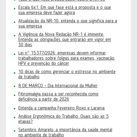
Escala 6x1: Em que fase está a proposta e o que
sua empresa deve fazer agora
Atualização da NR-10: entenda o que significa para a
sua empresa
A Vigência da Nova Redação NR-1 é iminente:
Entenda as obrigações que entrarão em vigor em
30 dias
Lei nº 15.377/2026: empresas devem informar
trabalhadores sobre folgas para exames, vacinação,
HPV e prevenção do câncer
10 dicas de como gerenciar o estresse no ambiente
de trabalho
8 DE MARÇO - Dia Internacional da Mulher
Fibromialgia passa a ser reconhecida como
deficiência a partir de 2026
Entenda a campanha Fevereiro Roxo e Laranja
Análise Ergonômica do Trabalho: Quais são as 5
etapas?
Setembro Amarelo: a importância da saúde mental
no ambiente de trabalho