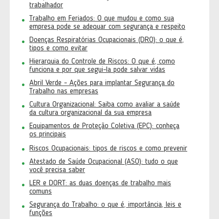
trabalhador
Trabalho em Feriados: O que mudou e como sua
empresa pode se adequar com segurança e respeito
Doenças Respiratórias Ocupacionais (DRO): o que é,
tipos e como evitar
Hierarquia do Controle de Riscos: O que é, como
funciona e por que segui-la pode salvar vidas
Abril Verde - Ações para implantar Segurança do
Trabalho nas empresas
Cultura Organizacional: Saiba como avaliar a saúde
da cultura organizacional da sua empresa
Equipamentos de Proteção Coletiva (EPC): conheça
os principais
Riscos Ocupacionais: tipos de riscos e como prevenir
Atestado de Saúde Ocupacional (ASO): tudo o que
você precisa saber
LER e DORT: as duas doenças de trabalho mais
comuns
Segurança do Trabalho: o que é, importância, leis e
funções