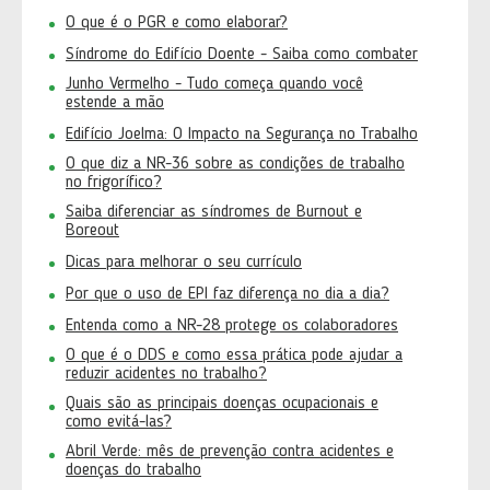
O que é o PGR e como elaborar?
Síndrome do Edifício Doente - Saiba como combater
Junho Vermelho - Tudo começa quando você
estende a mão
Edifício Joelma: O Impacto na Segurança no Trabalho
O que diz a NR-36 sobre as condições de trabalho
no frigorífico?
Saiba diferenciar as síndromes de Burnout e
Boreout
Dicas para melhorar o seu currículo
Por que o uso de EPI faz diferença no dia a dia?
Entenda como a NR-28 protege os colaboradores
O que é o DDS e como essa prática pode ajudar a
reduzir acidentes no trabalho?
Quais são as principais doenças ocupacionais e
como evitá-las?
Abril Verde: mês de prevenção contra acidentes e
doenças do trabalho