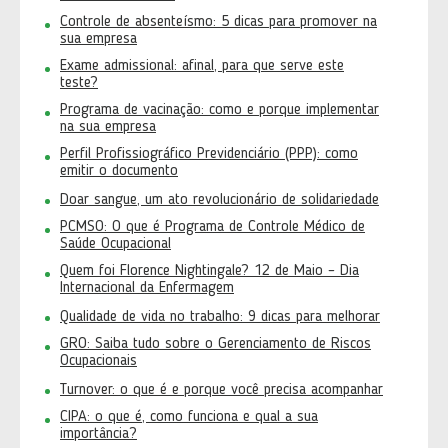
Controle de absenteísmo: 5 dicas para promover na
sua empresa
Exame admissional: afinal, para que serve este
teste?
Programa de vacinação: como e porque implementar
na sua empresa
Perfil Profissiográfico Previdenciário (PPP): como
emitir o documento
Doar sangue, um ato revolucionário de solidariedade
PCMSO: O que é Programa de Controle Médico de
Saúde Ocupacional
Quem foi Florence Nightingale? 12 de Maio – Dia
Internacional da Enfermagem
Qualidade de vida no trabalho: 9 dicas para melhorar
GRO: Saiba tudo sobre o Gerenciamento de Riscos
Ocupacionais
Turnover: o que é e porque você precisa acompanhar
CIPA: o que é, como funciona e qual a sua
importância?