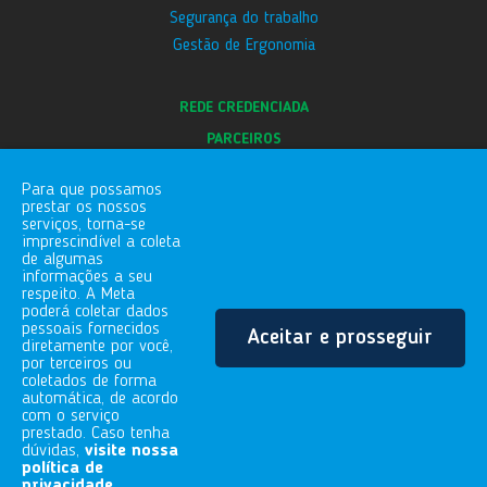
Segurança do trabalho
Gestão de Ergonomia
REDE CREDENCIADA
PARCEIROS
E-SOCIAL
Para que possamos
BLOG
prestar os nossos
serviços, torna-se
CANAL DE DENÚNCIAS
imprescindível a coleta
de algumas
informações a seu
respeito. A Meta
FALE COM A GENTE
poderá coletar dados
pessoais fornecidos
Aceitar e prosseguir
Rua Gaspar Conqueiro, 255
diretamente por você,
Vila Vitória | Mogi das Cruzes/SP
por terceiros ou
coletados de forma
08730-480
automática, de acordo
11.4729.5505
com o serviço
prestado. Caso tenha
dúvidas,
visite nossa
política de
Todos os Direitos Reservados - 2020
privacidade
.