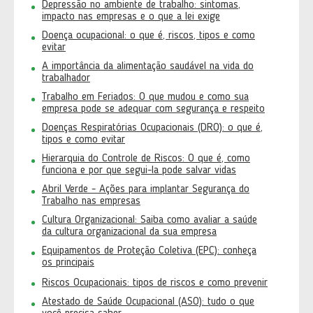
Depressão no ambiente de trabalho: sintomas,
impacto nas empresas e o que a lei exige
Doença ocupacional: o que é, riscos, tipos e como
evitar
A importância da alimentação saudável na vida do
trabalhador
Trabalho em Feriados: O que mudou e como sua
empresa pode se adequar com segurança e respeito
Doenças Respiratórias Ocupacionais (DRO): o que é,
tipos e como evitar
Hierarquia do Controle de Riscos: O que é, como
funciona e por que segui-la pode salvar vidas
Abril Verde - Ações para implantar Segurança do
Trabalho nas empresas
Cultura Organizacional: Saiba como avaliar a saúde
da cultura organizacional da sua empresa
Equipamentos de Proteção Coletiva (EPC): conheça
os principais
Riscos Ocupacionais: tipos de riscos e como prevenir
Atestado de Saúde Ocupacional (ASO): tudo o que